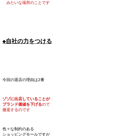
　みたいな場所のことです
◆自社の力をつける
今回の退店の理由は2番

ゾゾに出店していることが
ブランド価値を下げる
ので
撤退するのです
色々な制約のある

ショッピングモールですが
