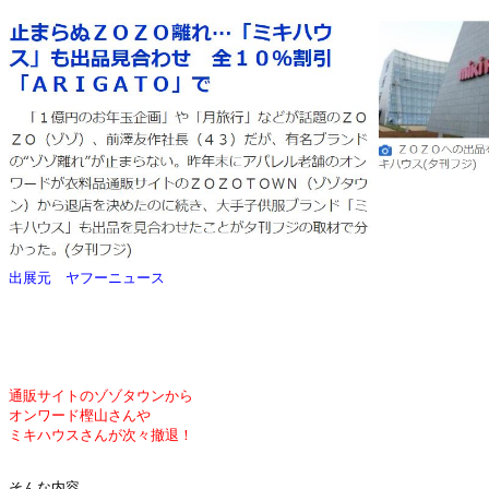
出展元　ヤフーニュース
通販サイトのゾゾタウンから
オンワード樫山さんや
ミキハウスさんが
次々撤退！
そんな内容
