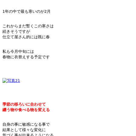
1年の中で最も寒いのが2月

これからまだ暫くこの寒さは

続きそうですが

仕立て屋さん的には既に春

私も今月中旬には

春物に衣替えする予定です

季節の移ろいに合わせて
纏う物や食べる物を変える
自身の事に敏感になる事で

結果として様々な変化に

気づく事が出来るようになる
