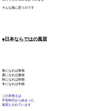
そんな風に思うのです

◆日本ならではの風習
春になれば春物

夏になれば夏物

秋になれば秋物

冬になれば冬物

この衣替えは
平安時代から始まった
風習とされています