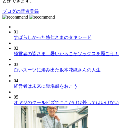
とができます。
ブログの読者登録
01
すばらしかった悠仁さまのタキシード
02
経営者の皆さま！暑いからこそソックスを履こう！
03
白いスーツに滲み出た坂本花織さんの人生
04
経営者は未来に臨場感をおこう！
05
オヤジのクールビズでここだけは外してはいけない