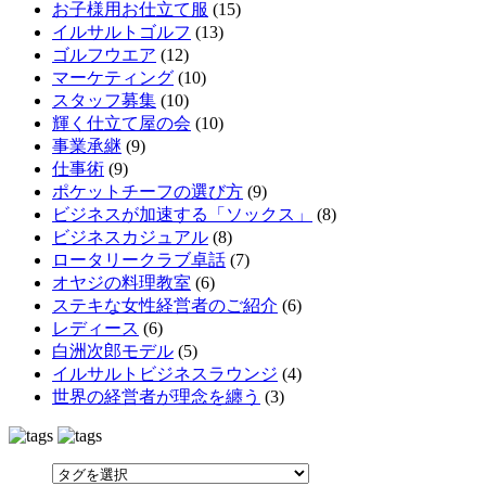
お子様用お仕立て服
(15)
イルサルトゴルフ
(13)
ゴルフウエア
(12)
マーケティング
(10)
スタッフ募集
(10)
輝く仕立て屋の会
(10)
事業承継
(9)
仕事術
(9)
ポケットチーフの選び方
(9)
ビジネスが加速する「ソックス」
(8)
ビジネスカジュアル
(8)
ロータリークラブ卓話
(7)
オヤジの料理教室
(6)
ステキな女性経営者のご紹介
(6)
レディース
(6)
白洲次郎モデル
(5)
イルサルトビジネスラウンジ
(4)
世界の経営者が理念を纏う
(3)