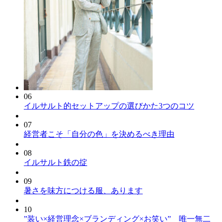
06
イルサルト的セットアップの選びかた3つのコツ
07
経営者こそ「自分の色」を決めるべき理由
08
イルサルト鉄の掟
09
暑さを味方につける服、あります
10
”装い×経営理念×ブランディング×お笑い” 唯一無二