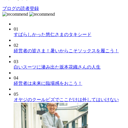
ブログの読者登録
01
すばらしかった悠仁さまのタキシード
02
経営者の皆さま！暑いからこそソックスを履こう！
03
白いスーツに滲み出た坂本花織さんの人生
04
経営者は未来に臨場感をおこう！
05
オヤジのクールビズでここだけは外してはいけない