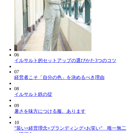
06
イルサルト的セットアップの選びかた3つのコツ
07
経営者こそ「自分の色」を決めるべき理由
08
イルサルト鉄の掟
09
暑さを味方につける服、あります
10
”装い×経営理念×ブランディング×お笑い” 唯一無二