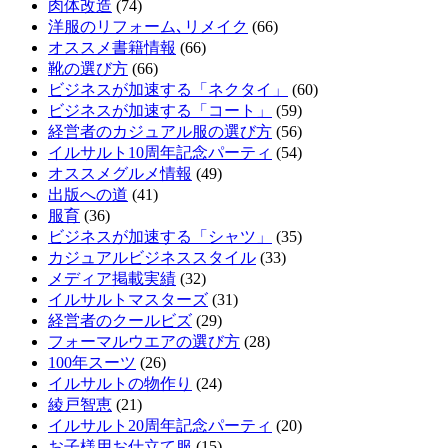
肉体改造
(74)
洋服のリフォーム､リメイク
(66)
オススメ書籍情報
(66)
靴の選び方
(66)
ビジネスが加速する「ネクタイ」
(60)
ビジネスが加速する「コート」
(59)
経営者のカジュアル服の選び方
(56)
イルサルト10周年記念パーティ
(54)
オススメグルメ情報
(49)
出版への道
(41)
服育
(36)
ビジネスが加速する「シャツ」
(35)
カジュアルビジネススタイル
(33)
メディア掲載実績
(32)
イルサルトマスターズ
(31)
経営者のクールビズ
(29)
フォーマルウエアの選び方
(28)
100年スーツ
(26)
イルサルトの物作り
(24)
綾戸智恵
(21)
イルサルト20周年記念パーティ
(20)
お子様用お仕立て服
(15)