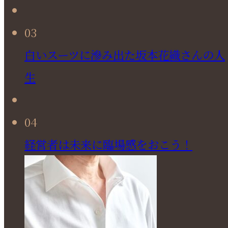
03
白いスーツに滲み出た坂本花織さんの人
生
04
経営者は未来に臨場感をおこう！