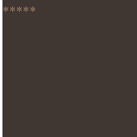
＊＊＊＊＊