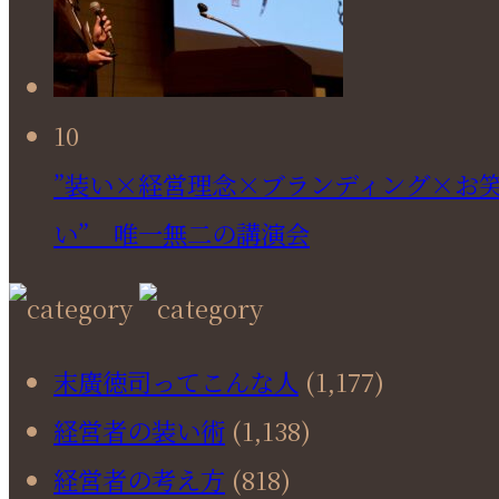
10
”装い×経営理念×ブランディング×お
い” 唯一無二の講演会
末廣徳司ってこんな人
(1,177)
経営者の装い術
(1,138)
経営者の考え方
(818)