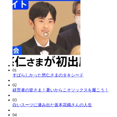
01
すばらしかった悠仁さまのタキシード
02
経営者の皆さま！暑いからこそソックスを履こう！
03
白いスーツに滲み出た坂本花織さんの人生
04