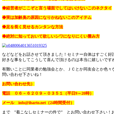
◆経営者がここぞと言う場面でしてはいけないこのネクタイ
◆実は加齢臭の原因になりかねないこのアイテム
◆足を長く見せるカンタンな方法
◆絶対に知っておいて欲しいシワになりにくい畳み方
などなどをお話させて頂きました！セミナー自体はすごく好
好きな事をしてこうして喜んで頂けるのは本当に嬉しいですね～(
有難いことに同業者の勉強会とか、ＪＣとか同友会とか色々
問い合わせ下さいね！
お問い合わせ先）
電話 ０６－６２０９－０３５１（平日9～20時）
メール info@ilsarto.net（24時間受付）
まで ”着こなしセミナーの件で” とお問い合わせ下さい！