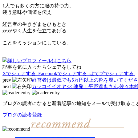
1人でも多くの方に服の持つ力、
装う意味や価値を伝え
経営者の生きざまをひもとき
かがやく人生を仕立てあげる
ことをミッションにしている。
詳しいプロフィールはこちら
記事を気に入ったらシェアをしてね
Xでシェアする
Facebookで
シェアする
はてブでシェアする
prev
経営者は最低でも5万円以上の靴を履いてくだ
next
カッコイイオヤジ5連発！平野達也さん,佐々木雄
ブログの読者になると新着記事の通知をメールで受け取るこ
ブログの読者登録