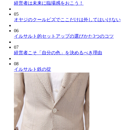
経営者は未来に臨場感をおこう！
05
オヤジのクールビズでここだけは外してはいけない
06
イルサルト的セットアップの選びかた3つのコツ
07
経営者こそ「自分の色」を決めるべき理由
08
イルサルト鉄の掟