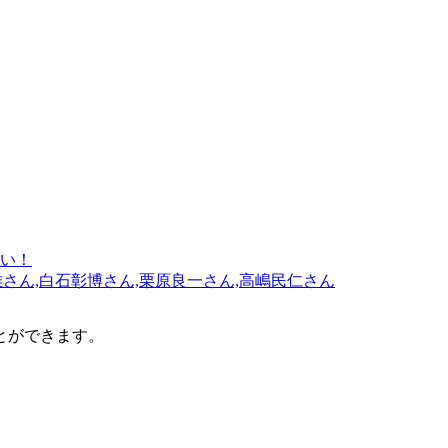
さい！
さん,白石彰博さん,栗原良一さん,高嶋民仁さん
とができます。