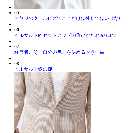
05
オヤジのクールビズでここだけは外してはいけない
06
イルサルト的セットアップの選びかた3つのコツ
07
経営者こそ「自分の色」を決めるべき理由
08
イルサルト鉄の掟