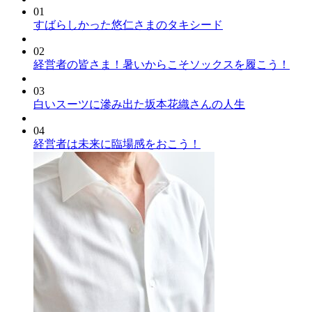
01
すばらしかった悠仁さまのタキシード
02
経営者の皆さま！暑いからこそソックスを履こう！
03
白いスーツに滲み出た坂本花織さんの人生
04
経営者は未来に臨場感をおこう！