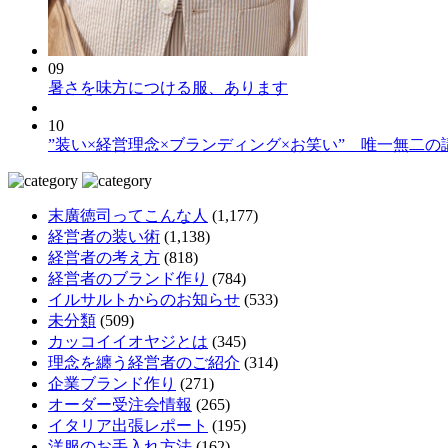
09
暑さを味方につける服、あります
10
”装い×経営理念×ブランディング×お笑い” 唯一無二の
末廣徳司ってこんな人
(1,177)
経営者の装い術
(1,138)
経営者の考え方
(818)
経営者のブランド作り
(784)
イルサルトからのお知らせ
(533)
未分類
(509)
カッコイイオヤジとは
(345)
理念を纏う経営者のご紹介
(314)
企業ブランド作り
(271)
オーダー受注会情報
(265)
イタリア出張レポート
(195)
洋服のお手入れ方法
(162)