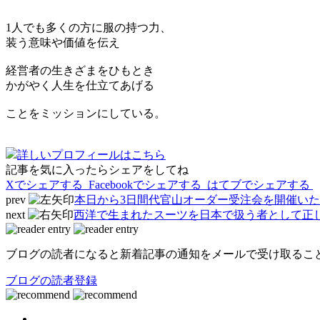
1人でも多くの方に服の持つ力、
装う意味や価値を伝え
経営者の生きざまをひもとき
かがやく人生を仕立てあげる
ことをミッションにしている。
詳しいプロフィールはこちら
記事を気に入ったらシェアをしてね
Xでシェアする
Facebookで
シェアする
はてブでシェアする
prev
本日から3日間代官山オーダー受注会を開催い
next
西洋で生まれたスーツを日本で扱う者として正
ブログの読者になると新着記事の通知をメールで受け取るこ
ブログの読者登録