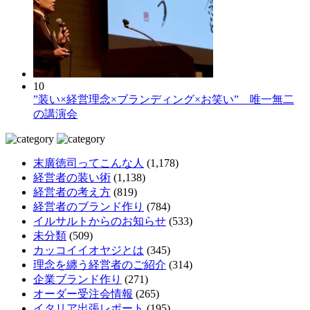
10
”装い×経営理念×ブランディング×お笑い” 唯一無二
の講演会
末廣徳司ってこんな人
(1,178)
経営者の装い術
(1,138)
経営者の考え方
(819)
経営者のブランド作り
(784)
イルサルトからのお知らせ
(533)
未分類
(509)
カッコイイオヤジとは
(345)
理念を纏う経営者のご紹介
(314)
企業ブランド作り
(271)
オーダー受注会情報
(265)
イタリア出張レポート
(195)