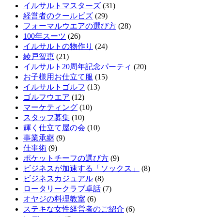
イルサルトマスターズ
(31)
経営者のクールビズ
(29)
フォーマルウエアの選び方
(28)
100年スーツ
(26)
イルサルトの物作り
(24)
綾戸智恵
(21)
イルサルト20周年記念パーティ
(20)
お子様用お仕立て服
(15)
イルサルトゴルフ
(13)
ゴルフウエア
(12)
マーケティング
(10)
スタッフ募集
(10)
輝く仕立て屋の会
(10)
事業承継
(9)
仕事術
(9)
ポケットチーフの選び方
(9)
ビジネスが加速する「ソックス」
(8)
ビジネスカジュアル
(8)
ロータリークラブ卓話
(7)
オヤジの料理教室
(6)
ステキな女性経営者のご紹介
(6)