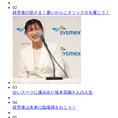
02
経営者の皆さま！暑いからこそソックスを履こう！
03
白いスーツに滲み出た坂本花織さんの人生
04
経営者は未来に臨場感をおこう！
05