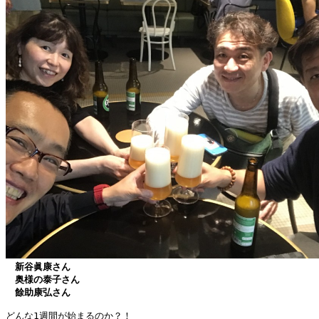
新谷眞康さん
　奥様の泰子さん
　餘助康弘さん
どんな1週間が始まるのか？！
