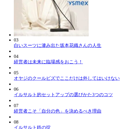
03
白いスーツに滲み出た坂本花織さんの人生
04
経営者は未来に臨場感をおこう！
05
オヤジのクールビズでここだけは外してはいけない
06
イルサルト的セットアップの選びかた3つのコツ
07
経営者こそ「自分の色」を決めるべき理由
08
イルサルト鉄の掟