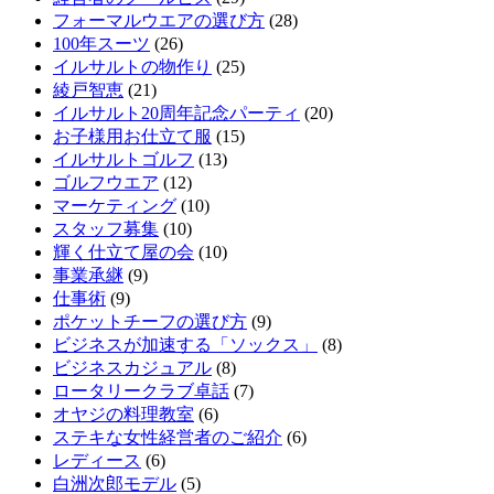
フォーマルウエアの選び方
(28)
100年スーツ
(26)
イルサルトの物作り
(25)
綾戸智恵
(21)
イルサルト20周年記念パーティ
(20)
お子様用お仕立て服
(15)
イルサルトゴルフ
(13)
ゴルフウエア
(12)
マーケティング
(10)
スタッフ募集
(10)
輝く仕立て屋の会
(10)
事業承継
(9)
仕事術
(9)
ポケットチーフの選び方
(9)
ビジネスが加速する「ソックス」
(8)
ビジネスカジュアル
(8)
ロータリークラブ卓話
(7)
オヤジの料理教室
(6)
ステキな女性経営者のご紹介
(6)
レディース
(6)
白洲次郎モデル
(5)