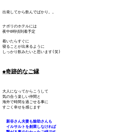
出発してから飲んでばかり。。

ナポリのホテルには

夜中0時頃到着予定

着いたらすぐに

寝ることが出来るように

しっかり飲みたいと思います(笑)

◆奇跡的なご縁
大人になってからこうして

気の合う楽しい仲間と

海外で時間を過ごせる事に

すごく幸せを感じます

新谷さん夫妻も餘助さんも
　イルサルトを創業しなければ
　繋がる事のなかったご縁です