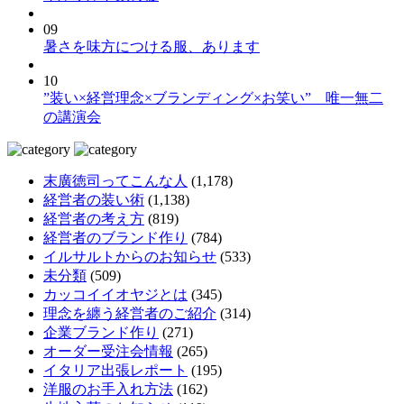
09
暑さを味方につける服、あります
10
”装い×経営理念×ブランディング×お笑い” 唯一無二
の講演会
末廣徳司ってこんな人
(1,178)
経営者の装い術
(1,138)
経営者の考え方
(819)
経営者のブランド作り
(784)
イルサルトからのお知らせ
(533)
未分類
(509)
カッコイイオヤジとは
(345)
理念を纏う経営者のご紹介
(314)
企業ブランド作り
(271)
オーダー受注会情報
(265)
イタリア出張レポート
(195)
洋服のお手入れ方法
(162)