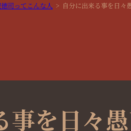
廣徳司ってこんな人
>
自分に出来る事を日々
る事を日々愚