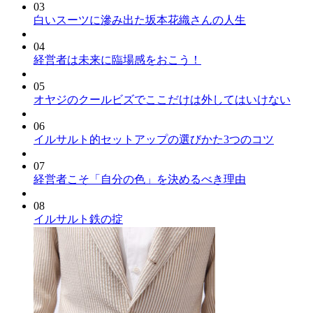
03
白いスーツに滲み出た坂本花織さんの人生
04
経営者は未来に臨場感をおこう！
05
オヤジのクールビズでここだけは外してはいけない
06
イルサルト的セットアップの選びかた3つのコツ
07
経営者こそ「自分の色」を決めるべき理由
08
イルサルト鉄の掟