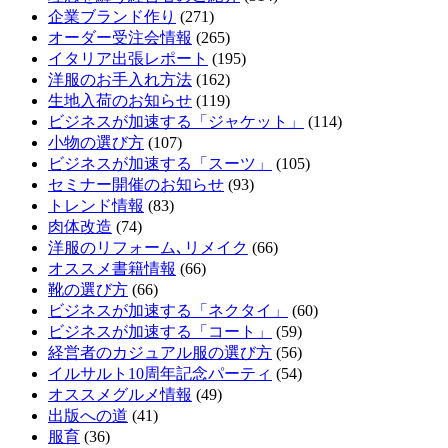
企業ブランド作り
(271)
オーダー受注会情報
(265)
イタリア出張レポート
(195)
洋服のお手入れ方法
(162)
生地入荷のお知らせ
(119)
ビジネスが加速する「ジャケット」
(114)
小物の選び方
(107)
ビジネスが加速する「スーツ」
(105)
セミナー開催のお知らせ
(93)
トレンド情報
(83)
肉体改造
(74)
洋服のリフォーム､リメイク
(66)
オススメ書籍情報
(66)
靴の選び方
(66)
ビジネスが加速する「ネクタイ」
(60)
ビジネスが加速する「コート」
(59)
経営者のカジュアル服の選び方
(56)
イルサルト10周年記念パーティ
(54)
オススメグルメ情報
(49)
出版への道
(41)
服育
(36)