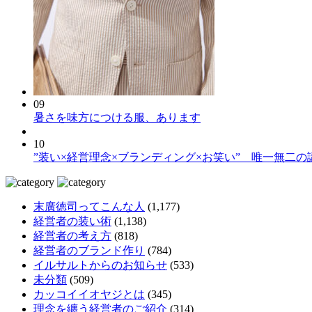
09
暑さを味方につける服、あります
10
”装い×経営理念×ブランディング×お笑い” 唯一無二の
末廣徳司ってこんな人
(1,177)
経営者の装い術
(1,138)
経営者の考え方
(818)
経営者のブランド作り
(784)
イルサルトからのお知らせ
(533)
未分類
(509)
カッコイイオヤジとは
(345)
理念を纏う経営者のご紹介
(314)