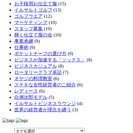
お子様用お仕立て服
(15)
イルサルトゴルフ
(13)
ゴルフウエア
(12)
マーケティング
(10)
スタッフ募集
(10)
輝く仕立て屋の会
(10)
事業承継
(9)
仕事術
(9)
ポケットチーフの選び方
(9)
ビジネスが加速する「ソックス」
(8)
ビジネスカジュアル
(8)
ロータリークラブ卓話
(7)
オヤジの料理教室
(6)
ステキな女性経営者のご紹介
(6)
レディース
(6)
白洲次郎モデル
(5)
イルサルトビジネスラウンジ
(4)
世界の経営者が理念を纏う
(3)