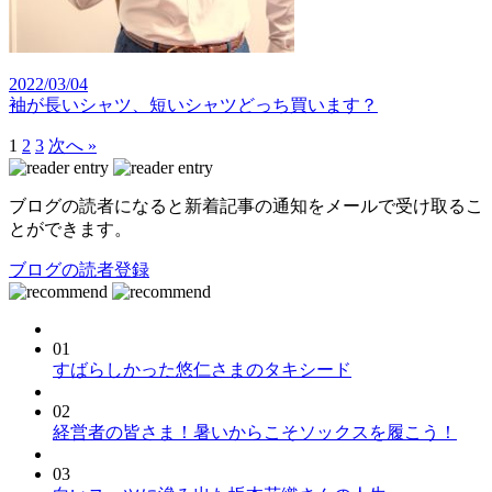
2022/03/04
袖が長いシャツ、短いシャツどっち買います？
1
2
3
次へ »
ブログの読者になると新着記事の通知をメールで受け取るこ
とができます。
ブログの読者登録
01
すばらしかった悠仁さまのタキシード
02
経営者の皆さま！暑いからこそソックスを履こう！
03