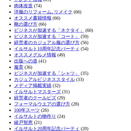
肉体改造
(74)
洋服のリフォーム､リメイク
(66)
オススメ書籍情報
(66)
靴の選び方
(66)
ビジネスが加速する「ネクタイ」
(60)
ビジネスが加速する「コート」
(59)
経営者のカジュアル服の選び方
(56)
イルサルト10周年記念パーティ
(54)
オススメグルメ情報
(49)
出版への道
(41)
服育
(36)
ビジネスが加速する「シャツ」
(35)
カジュアルビジネススタイル
(33)
メディア掲載実績
(32)
イルサルトマスターズ
(31)
経営者のクールビズ
(29)
フォーマルウエアの選び方
(28)
100年スーツ
(26)
イルサルトの物作り
(24)
綾戸智恵
(21)
イルサルト20周年記念パーティ
(20)