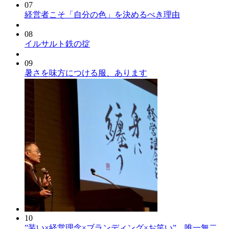
07
経営者こそ「自分の色」を決めるべき理由
08
イルサルト鉄の掟
09
暑さを味方につける服、あります
10
”装い×経営理念×ブランディング×お笑い” 唯一無二