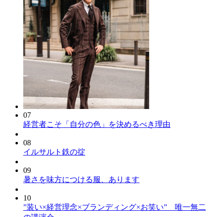
07
経営者こそ「自分の色」を決めるべき理由
08
イルサルト鉄の掟
09
暑さを味方につける服、あります
10
”装い×経営理念×ブランディング×お笑い” 唯一無二