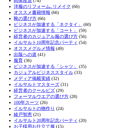
肉体改造
(74)
洋服のリフォーム､リメイク
(66)
オススメ書籍情報
(66)
靴の選び方
(66)
ビジネスが加速する「ネクタイ」
(60)
ビジネスが加速する「コート」
(59)
経営者のカジュアル服の選び方
(56)
イルサルト10周年記念パーティ
(54)
オススメグルメ情報
(49)
出版への道
(41)
服育
(36)
ビジネスが加速する「シャツ」
(35)
カジュアルビジネススタイル
(33)
メディア掲載実績
(32)
イルサルトマスターズ
(31)
経営者のクールビズ
(29)
フォーマルウエアの選び方
(28)
100年スーツ
(26)
イルサルトの物作り
(24)
綾戸智恵
(21)
イルサルト20周年記念パーティ
(20)
お子様用お仕立て服
(15)