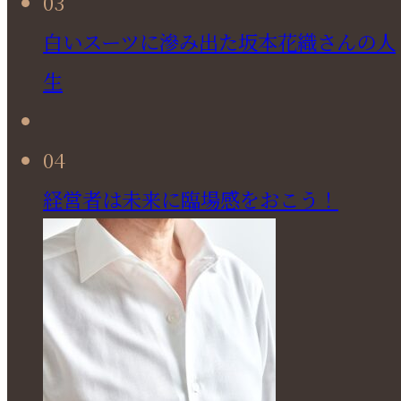
03
白いスーツに滲み出た坂本花織さんの人
生
04
経営者は未来に臨場感をおこう！