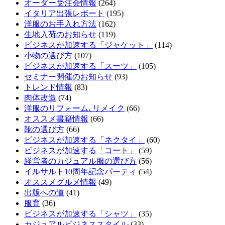
オーダー受注会情報
(264)
イタリア出張レポート
(195)
洋服のお手入れ方法
(162)
生地入荷のお知らせ
(119)
ビジネスが加速する「ジャケット」
(114)
小物の選び方
(107)
ビジネスが加速する「スーツ」
(105)
セミナー開催のお知らせ
(93)
トレンド情報
(83)
肉体改造
(74)
洋服のリフォーム､リメイク
(66)
オススメ書籍情報
(66)
靴の選び方
(66)
ビジネスが加速する「ネクタイ」
(60)
ビジネスが加速する「コート」
(59)
経営者のカジュアル服の選び方
(56)
イルサルト10周年記念パーティ
(54)
オススメグルメ情報
(49)
出版への道
(41)
服育
(36)
ビジネスが加速する「シャツ」
(35)
カジュアルビジネススタイル
(33)