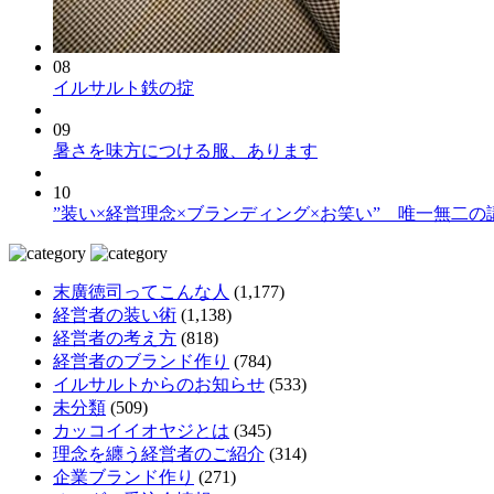
08
イルサルト鉄の掟
09
暑さを味方につける服、あります
10
”装い×経営理念×ブランディング×お笑い” 唯一無二の
末廣徳司ってこんな人
(1,177)
経営者の装い術
(1,138)
経営者の考え方
(818)
経営者のブランド作り
(784)
イルサルトからのお知らせ
(533)
未分類
(509)
カッコイイオヤジとは
(345)
理念を纏う経営者のご紹介
(314)
企業ブランド作り
(271)