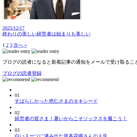
2025/12/17
終わりの美しい経営者は始まりも美しい
1
2
3
次へ »
ブログの読者になると新着記事の通知をメールで受け取るこ
ブログの読者登録
01
すばらしかった悠仁さまのタキシード
02
経営者の皆さま！暑いからこそソックスを履こう！
03
白いスーツに滲み出た坂本花織さんの人生