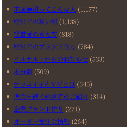
末廣徳司ってこんな人
(1,177)
経営者の装い術
(1,138)
経営者の考え方
(818)
経営者のブランド作り
(784)
イルサルトからのお知らせ
(533)
未分類
(509)
カッコイイオヤジとは
(345)
理念を纏う経営者のご紹介
(314)
企業ブランド作り
(271)
オーダー受注会情報
(264)