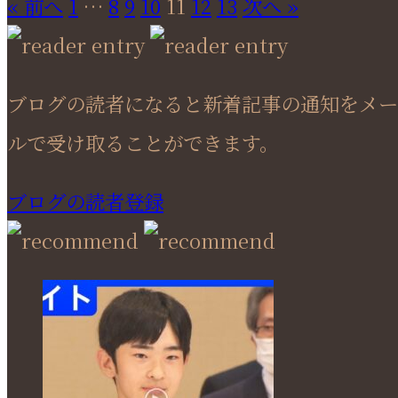
« 前へ
1
…
8
9
10
11
12
13
次へ »
ブログの読者になると新着記事の通知をメー
ルで受け取ることができます。
ブログの読者登録