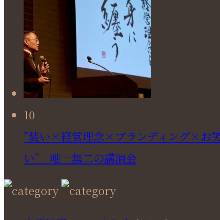
10
”装い×経営理念×ブランディング×お
い” 唯一無二の講演会