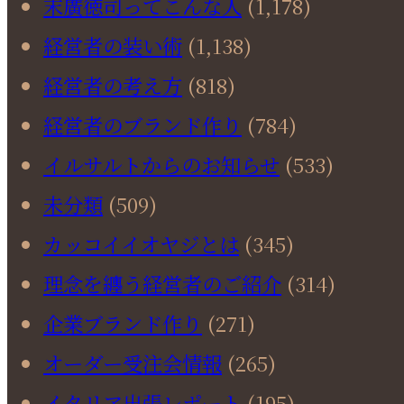
末廣徳司ってこんな人
(1,178)
経営者の装い術
(1,138)
経営者の考え方
(818)
経営者のブランド作り
(784)
イルサルトからのお知らせ
(533)
未分類
(509)
カッコイイオヤジとは
(345)
理念を纏う経営者のご紹介
(314)
企業ブランド作り
(271)
オーダー受注会情報
(265)
イタリア出張レポート
(195)